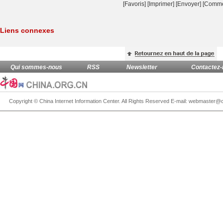
[Favoris]
[
Imprimer
]
[Envoyer]
[Comme
Liens connexes