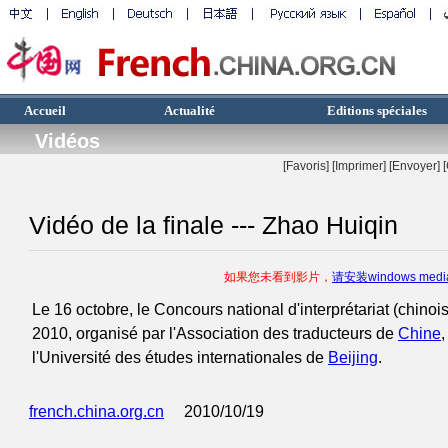
Accueil
Actualité
Editions spéciales
Vidéos
[Favoris]
[
Imprimer
]
[Envoyer]
Vidéo de la finale --- Zhao Huiqin
如果您未看到影片，
请安装windows med
Le 16 octobre, le Concours national d'interprétariat (chinois
2010, organisé par l'Association des traducteurs de
Chine
,
l'Université des études internationales de
Beijing
.
french.china.org.cn
2010/10/19