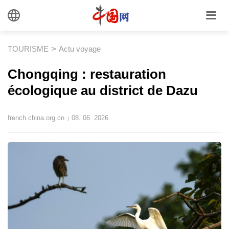
>
TOURISME
Actu voyage
Chongqing : restauration
écologique au district de Dazu
french.china.org.cn
08. 06. 2026
|