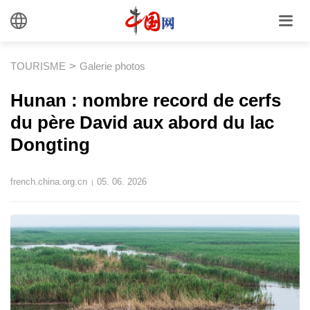
>
TOURISME
Galerie photos
Hunan : nombre record de cerfs
du père David aux abord du lac
Dongting
french.china.org.cn
05. 06. 2026
|