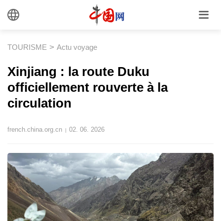
>
TOURISME
Actu voyage
​Xinjiang : la route Duku
officiellement rouverte à la
circulation
french.china.org.cn
02. 06. 2026
|