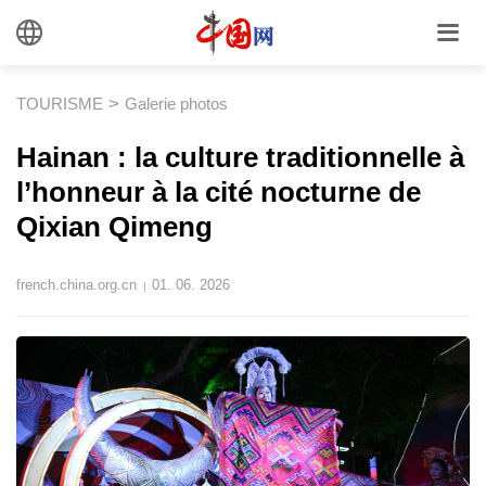
>
TOURISME
Galerie photos
Hainan : la culture traditionnelle à
l’honneur à la cité nocturne de
Qixian Qimeng
french.china.org.cn
01. 06. 2026
|