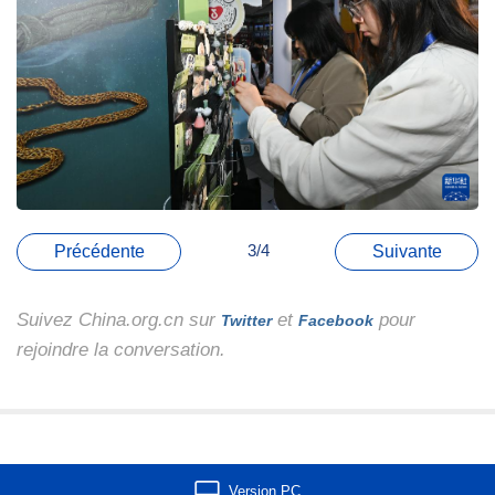
3/4
Précédente
Suivante
Suivez China.org.cn sur
et
pour
Twitter
Facebook
rejoindre la conversation.
Version PC