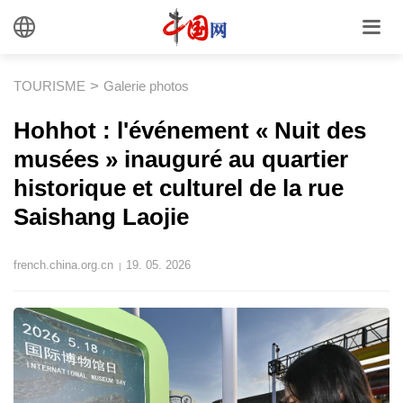
>
TOURISME
Galerie photos
Hohhot : l'événement « Nuit des
musées » inauguré au quartier
historique et culturel de la rue
Saishang Laojie
french.china.org.cn
19. 05. 2026
|