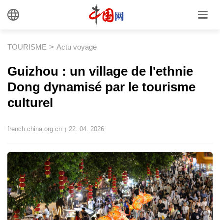
>
TOURISME
Actu voyage
​Guizhou : un village de l'ethnie
Dong dynamisé par le tourisme
culturel
french.china.org.cn
22. 04. 2026
|