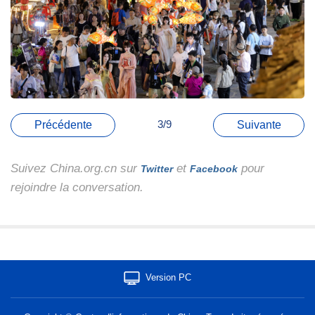
3/9
Précédente
Suivante
Suivez China.org.cn sur
et
pour
Twitter
Facebook
rejoindre la conversation.
Version PC