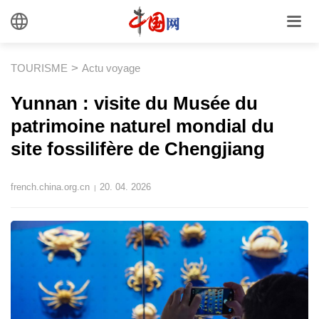
>
TOURISME
Actu voyage
Yunnan : visite du Musée du
patrimoine naturel mondial du
site fossilifère de Chengjiang
french.china.org.cn
20. 04. 2026
|