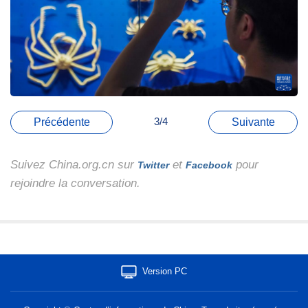
3/4
Précédente
Suivante
Suivez China.org.cn sur
et
pour
Twitter
Facebook
rejoindre la conversation.
Version PC