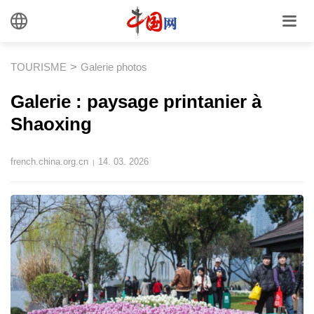
>
TOURISME
Galerie photos
Galerie : paysage printanier à
Shaoxing
french.china.org.cn
14. 03. 2026
|