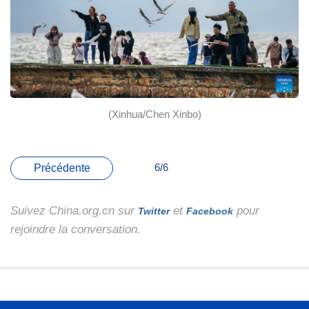
(Xinhua/Chen Xinbo)
6/6
Précédente
Suivez China.org.cn sur
et
pour
Twitter
Facebook
rejoindre la conversation.