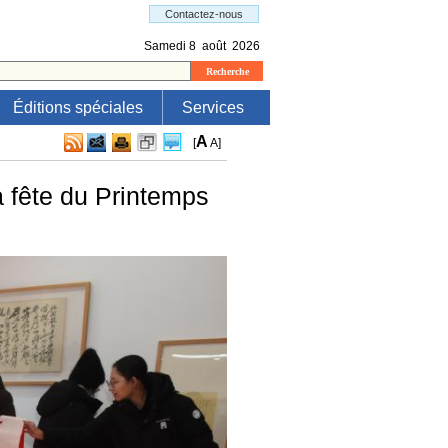
Éditions spéciales
Services
A
[
A
]
a fête du Printemps