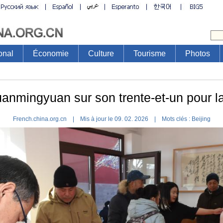
onal
Économie
Culture
Tourisme
Photos
Yuanmingyuan sur son trente-et-un pour l
French.china.org.cn | Mis à jour le 09. 02. 2026 |
Mots clés :
Beijing