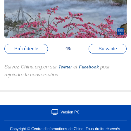
4/5
Précédente
Suivante
Suivez China.org.cn sur
et
pour
Twitter
Facebook
rejoindre la conversation.
Version PC
Copyright © Centre d’informations de Chine. Tous droits réservés.