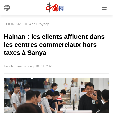
>
TOURISME
Actu voyage
Hainan : les clients affluent dans
les centres commerciaux hors
taxes à Sanya
french.china.org.cn
10. 11. 2025
|