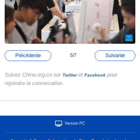
5/7
Précédente
Suivante
Suivez China.org.cn sur
et
pour
Twitter
Facebook
rejoindre la conversation.
Version PC