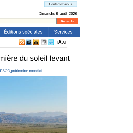
Éditions spéciales
Services
A
[
A
]
mière du soleil levant
NESCO,patrimoine mondial