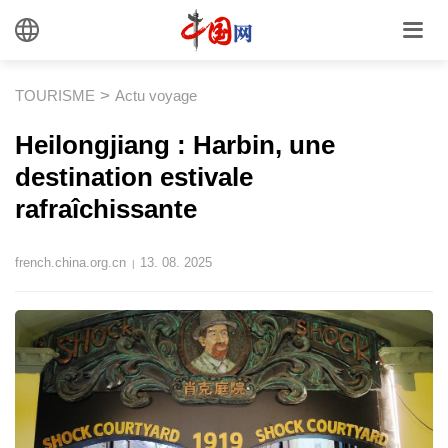
>
TOURISME
Actu voyage
Heilongjiang : Harbin, une
destination estivale
rafraîchissante
french.china.org.cn
13. 08. 2025
|