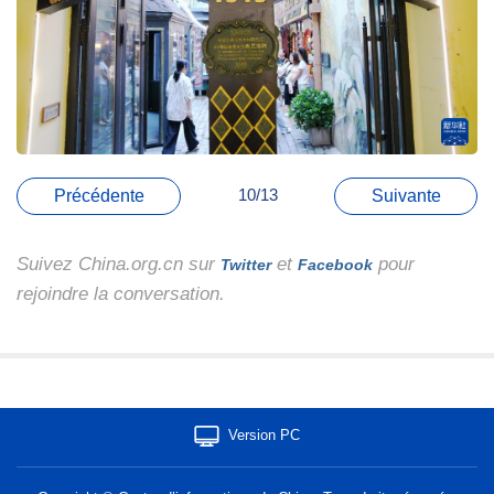
10/13
Précédente
Suivante
Suivez China.org.cn sur
et
pour
Twitter
Facebook
rejoindre la conversation.
Version PC