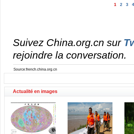
1
2
3
Suivez China.org.cn sur
Tw
rejoindre la conversation.
Source:french.china.org.cn