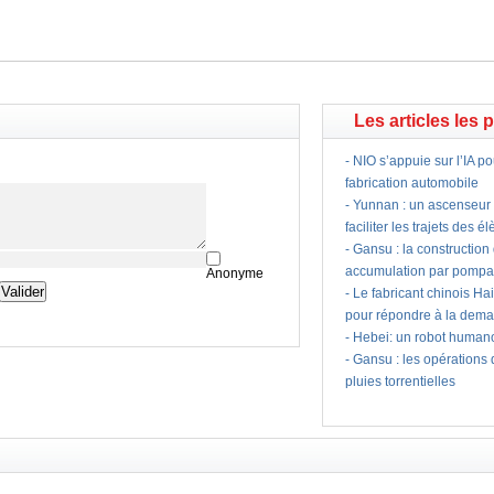
Les articles les 
-
NIO s’appuie sur l’IA po
fabrication automobile
-
Yunnan : un ascenseur à
faciliter les trajets des é
-
Gansu : la construction
accumulation par pomp
Anonyme
-
Le fabricant chinois Hai
pour répondre à la dema
-
Hebei: un robot humano
-
Gansu : les opérations
pluies torrentielles