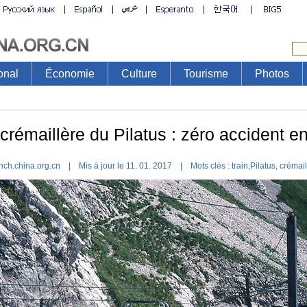
onal
Économie
Culture
Tourisme
Photos
 crémaillère du Pilatus : zéro accident e
nch.china.org.cn | Mis à jour le 11. 01. 2017 |
Mots clés :
train
,
Pilatus
,
crémail