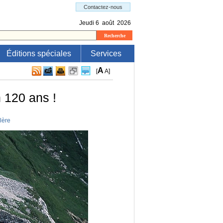
Éditions spéciales
Services
A
[
A
]
n 120 ans !
lère