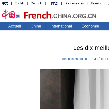
Accueil
Chine
International
Économie
Les dix meil
French.china.org.cn | Mis à jour 