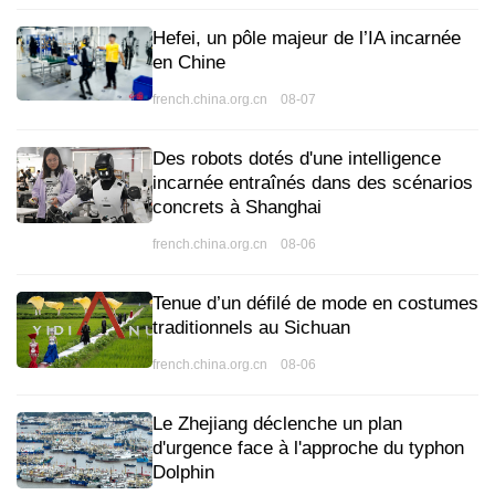
Hefei, un pôle majeur de l’IA incarnée
en Chine
french.china.org.cn 08-07
Des robots dotés d'une intelligence
incarnée entraînés dans des scénarios
concrets à Shanghai
french.china.org.cn 08-06
Tenue d’un défilé de mode en costumes
traditionnels au Sichuan
french.china.org.cn 08-06
Le Zhejiang déclenche un plan
d'urgence face à l'approche du typhon
Dolphin