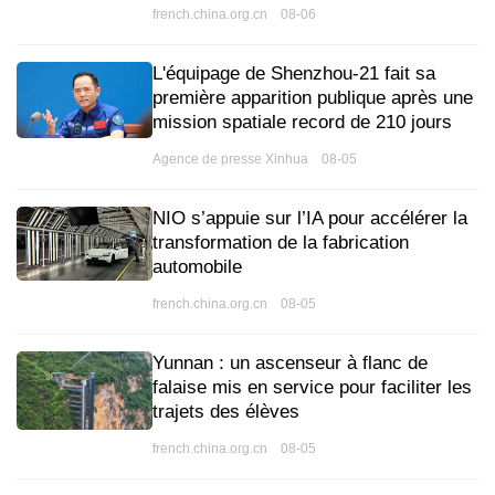
french.china.org.cn 08-06
L'équipage de Shenzhou-21 fait sa
première apparition publique après une
mission spatiale record de 210 jours
Agence de presse Xinhua 08-05
NIO s’appuie sur l’IA pour accélérer la
transformation de la fabrication
automobile
french.china.org.cn 08-05
Yunnan : un ascenseur à flanc de
falaise mis en service pour faciliter les
trajets des élèves
french.china.org.cn 08-05