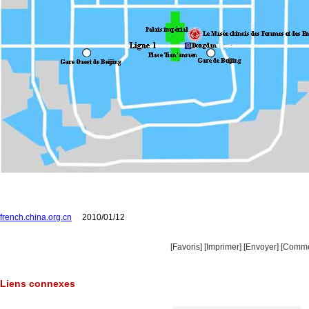
french.china.org.cn
2010/01/12
[Favoris]
[
Imprimer
]
[Envoyer]
[Comme
Liens connexes