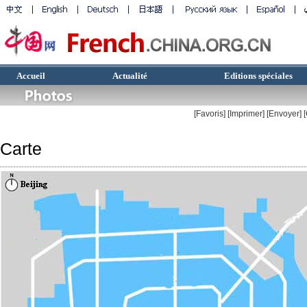
Accueil
Actualité
Editions spéciales
[Favoris]
[
Imprimer
]
[Envoyer]
Carte