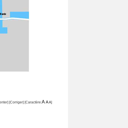
A
A
nter]
[
Corriger
] [Caractère:
A
]