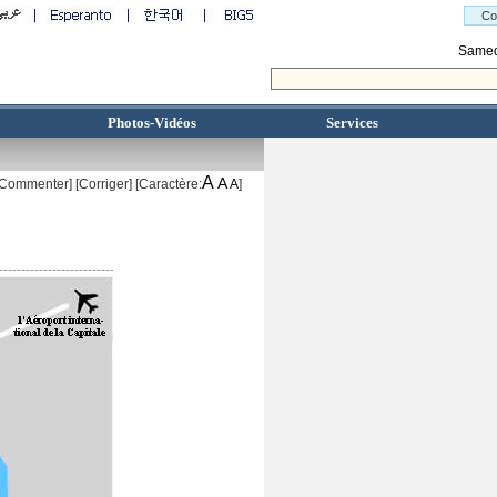
Photos-Vidéos
Services
A
A
[Commenter]
[
Corriger
] [Caractère:
A
]