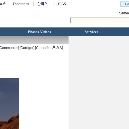
Photos-Vidéos
Services
A
A
[Commenter]
[
Corriger
] [Caractère:
A
]