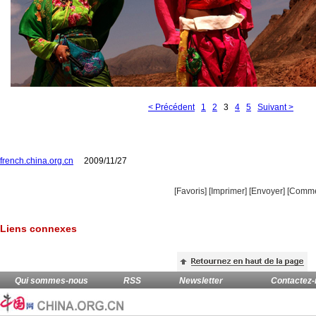
< Précédent
1
2
3
4
5
Suivant >
french.china.org.cn
2009/11/27
[Favoris]
[
Imprimer
]
[Envoyer]
[Comme
Liens connexes