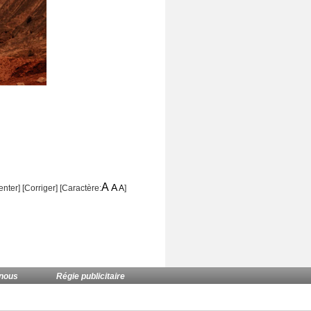
A
A
nter]
[
Corriger
] [Caractère:
A
]