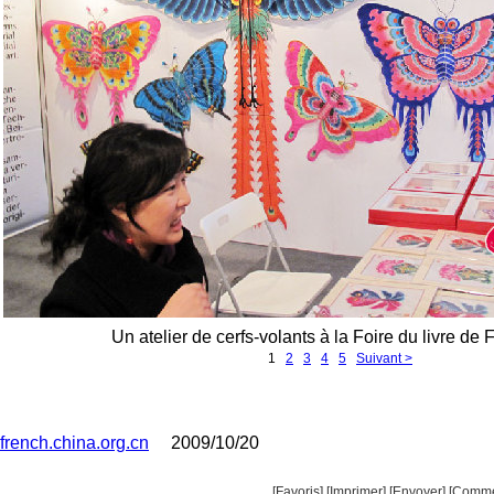
Un atelier de cerfs-volants à la Foire du livre de F
1
2
3
4
5
Suivant >
french.china.org.cn
2009/10/20
[Favoris]
[
Imprimer
]
[Envoyer]
[Comme