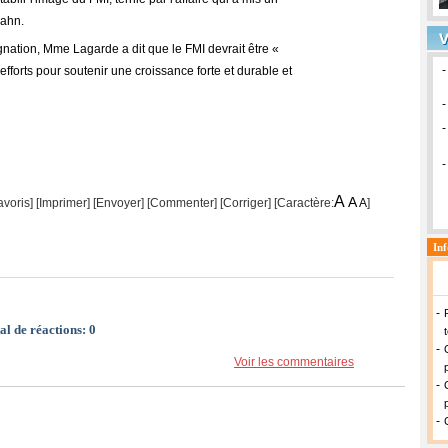
ahn.
gnation, Mme Lagarde a dit que le FMI devrait être «
efforts pour soutenir une croissance forte et durable et
A
A
avoris]
[
Imprimer
]
[Envoyer]
[Commenter]
[
Corriger
] [Caractère:
A
]
al de réactions:
0
Voir les commentaires