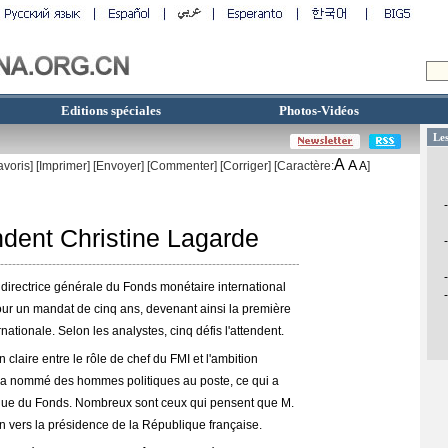
Editions spéciales
Photos-Vidéos
A
A
avoris]
[
Imprimer
]
[Envoyer]
[Commenter]
[
Corriger
] [Caractère:
A
]
endent Christine Lagarde
e directrice générale du Fonds monétaire international
 pour un mandat de cinq ans, devenant ainsi la première
ernationale. Selon les analystes, cinq défis l'attendent.
 claire entre le rôle de chef du FMI et l'ambition
e a nommé des hommes politiques au poste, ce qui a
mique du Fonds. Nombreux sont ceux qui pensent que M.
n vers la présidence de la République française.