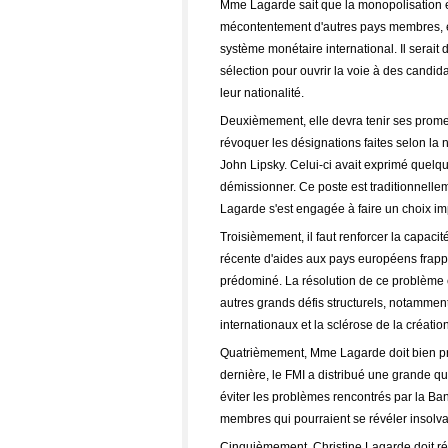
Mme Lagarde sait que la monopolisation 
mécontentement d'autres pays membres, et p
système monétaire international. Il serait
sélection pour ouvrir la voie à des candi
leur nationalité.
Deuxièmement, elle devra tenir ses promes
révoquer les désignations faites selon la na
John Lipsky. Celui-ci avait exprimé quelqu
démissionner. Ce poste est traditionnelle
Lagarde s'est engagée à faire un choix imp
Troisièmement, il faut renforcer la capacité
récente d'aides aux pays européens frappés
prédominé. La résolution de ce problème e
autres grands défis structurels, notammen
internationaux et la sclérose de la créatio
Quatrièmement, Mme Lagarde doit bien pré
dernière, le FMI a distribué une grande quan
éviter les problèmes rencontrés par la Ba
membres qui pourraient se révéler insolva
Cinquièmement, Christine Lagarde doit rétab