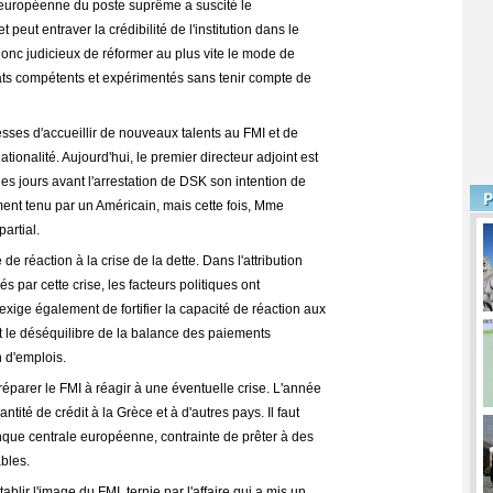
européenne du poste suprême a suscité le
eut entraver la crédibilité de l'institution dans le
 donc judicieux de réformer au plus vite le mode de
dats compétents et expérimentés sans tenir compte de
ses d'accueillir de nouveaux talents au FMI et de
tionalité. Aujourd'hui, le premier directeur adjoint est
es jours avant l'arrestation de DSK son intention de
ment tenu par un Américain, mais cette fois, Mme
artial.
 de réaction à la crise de la dette. Dans l'attribution
 par cette crise, les facteurs politiques ont
xige également de fortifier la capacité de réaction aux
t le déséquilibre de la balance des paiements
n d'emplois.
parer le FMI à réagir à une éventuelle crise. L'année
tité de crédit à la Grèce et à d'autres pays. Il faut
nque centrale européenne, contrainte de prêter à des
bles.
lir l'image du FMI, ternie par l'affaire qui a mis un