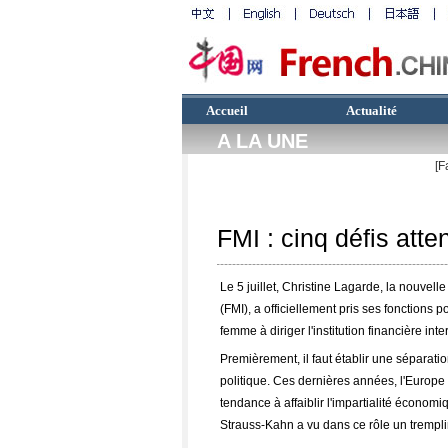
Accueil
Actualité
A LA UNE
[F
FMI : cinq défis att
Le 5 juillet, Christine Lagarde, la nouvell
(FMI), a officiellement pris ses fonctions
femme à diriger l'institution financière int
Premièrement, il faut établir une séparation
politique. Ces dernières années, l'Europ
tendance à affaiblir l'impartialité écono
Strauss-Kahn a vu dans ce rôle un trempli