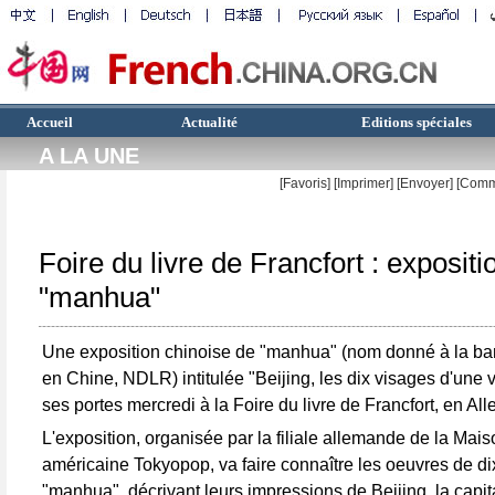
Accueil
Actualité
Editions spéciales
A LA UNE
[Favoris]
[
Imprimer
]
[Envoyer]
[Comm
Foire du livre de Francfort : expositi
"manhua"
Une exposition chinoise de "manhua" (nom donné à la b
en Chine, NDLR) intitulée "Beijing, les dix visages d'une vi
ses portes mercredi à la Foire du livre de Francfort, en Al
L'exposition, organisée par la filiale allemande de la Mais
américaine Tokyopop, va faire connaître les oeuvres de di
"manhua", décrivant leurs impressions de Beijing, la capit