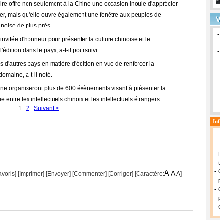
oire offre non seulement à la Chine une occasion inouie d'apprécier
tier, mais qu'elle ouvre également une fenêtre aux peuples de
inoise de plus près.
d'invitée d'honneur pour présenter la culture chinoise et le
édition dans le pays, a-t-il poursuivi.
d'autres pays en matière d'édition en vue de renforcer la
omaine, a-t-il noté.
gne organiseront plus de 600 évènements visant à présenter la
 entre les intellectuels chinois et les intellectuels étrangers.
1
2
Suivant >
A
A
avoris]
[
Imprimer
]
[Envoyer]
[Commenter]
[
Corriger
] [Caractère:
A
]