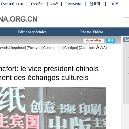
Editions spéciales
Photos-Vidéos
A
A
avoris]
[
Imprimer
]
[Envoyer]
[Commenter]
[
Corriger
] [Caractère:
A
]
ncfort: le vice-président chinois
ment des échanges culturels