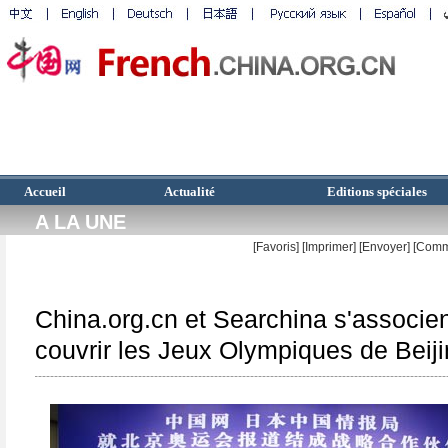
Accueil
Actualité
Editions spéciales
A LA UNE
[Favoris]
[
Imprimer
]
[Envoyer]
[Comm
China.org.cn et Searchina s'associe
couvrir les Jeux Olympiques de Beij