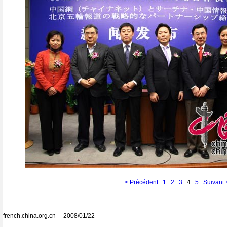
< Précédent
1
2
3
4
5
Suivant 
french.china.org.cn 2008/01/22