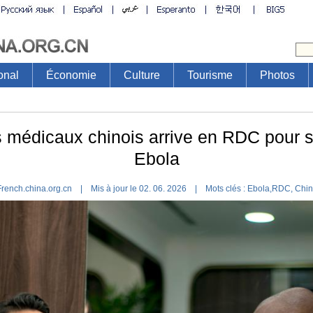
onal
Économie
Culture
Tourisme
Photos
 médicaux chinois arrive en RDC pour sou
Ebola
French.china.org.cn | Mis à jour le 02. 06. 2026 |
Mots clés :
Ebola,RDC, Chi