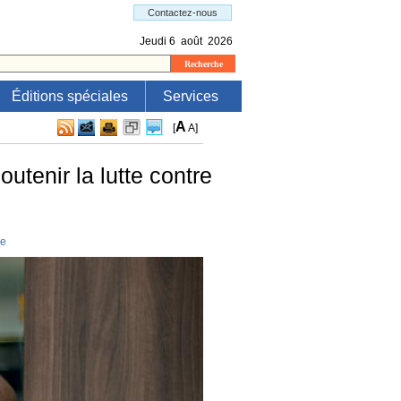
Éditions spéciales
Services
A
[
A
]
tenir la lutte contre
ne