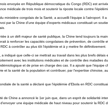
nois envoyée en République démocratique du Congo (RDC) est arrivée 
ce médicale de trois mois et soutenir la riposte locale contre l'épidém
 ministère congolais de la Santé, a accueilli l'équipe à l'aéroport. Il 
nvoi par la Chine d'une équipe d'experts médicaux constituait un soutie
ais.
ée à un défi majeur de santé publique, la Chine tend toujours la main à 
rait à renforcer les capacités congolaises de prévention, de contrôle e
a RDC à contrôler au plus tôt l'épidémie et à y mettre fin définitivement.
 a indiqué que celle-ci se mettrait au travail dans les plus brefs délais
roitement avec les institutions médicales et de contrôle des maladies d
idémiologique et de prise en charge des cas. Il a ajouté que l'équipe chi
ie et la santé de la population et contribuer, par l'expertise chinoise, 
mondiale de la santé a déclaré que l'épidémie d'Ebola en RDC constitua
 de Chine a annoncé le 1er juin que, dans un esprit de solidarité inte
d'envoyer une équipe médicale de haut niveau pour soutenir la RDC da