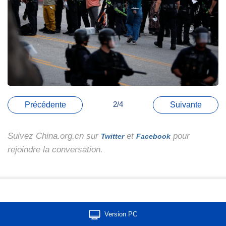
2/4
Précédente
Suivante
Suivez China.org.cn sur
et
pour
Twitter
Facebook
rejoindre la conversation.
Version PC