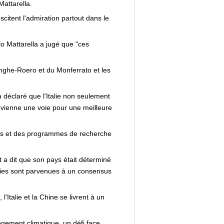
Mattarella.
uscitent l'admiration partout dans le
gio Mattarella a jugé que "ces
Langhe-Roero et du Monferrato et les
a déclaré que l'Italie non seulement
 devienne une voie pour une meilleure
ants et des programmes de recherche
t a dit que son pays était déterminé
rties sont parvenues à un consensus
Italie et la Chine se livrent à un
ngement climatique, un défi face