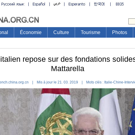
onal
Économie
Culture
Tourisme
Photos
-italien repose sur des fondations solides
Mattarella
ench.china.org.cn | Mis à jour le 21. 03. 2019 |
Mots clés :
Italie-Chine-Interv