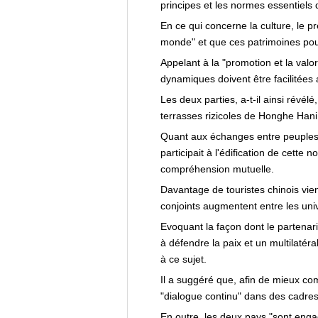
principes et les normes essentiels 
En ce qui concerne la culture, le pr
monde" et que ces patrimoines pou
Appelant à la "promotion et la valor
dynamiques doivent être facilitées a
Les deux parties, a-t-il ainsi révé
terrasses rizicoles de Honghe Han
Quant aux échanges entre peuples da
participait à l'édification de cette
compréhension mutuelle.
Davantage de touristes chinois vie
conjoints augmentent entre les univ
Evoquant la façon dont le partenari
à défendre la paix et un multilaté
à ce sujet.
Il a suggéré que, afin de mieux com
"dialogue continu" dans des cadres 
En outre, les deux pays "sont engag