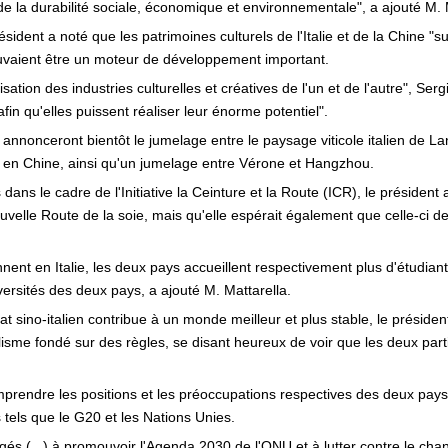
de la durabilité sociale, économique et environnementale", a ajouté M. 
ésident a noté que les patrimoines culturels de l'Italie et de la Chine "s
vaient être un moteur de développement important.
isation des industries culturelles et créatives de l'un et de l'autre", Ser
fin qu'elles puissent réaliser leur énorme potentiel".
lé, annonceront bientôt le jumelage entre le paysage viticole italien de 
i en Chine, ainsi qu'un jumelage entre Vérone et Hangzhou.
ns le cadre de l'Initiative la Ceinture et la Route (ICR), le président 
 nouvelle Route de la soie, mais qu'elle espérait également que celle-ci
nnent en Italie, les deux pays accueillent respectivement plus d'étudi
ersités des deux pays, a ajouté M. Mattarella.
at sino-italien contribue à un monde meilleur et plus stable, le présiden
ralisme fondé sur des règles, se disant heureux de voir que les deux pa
prendre les positions et les préoccupations respectives des deux pays, l'
tels que le G20 et les Nations Unies.
és (...) à promouvoir l'Agenda 2030 de l'ONU et à lutter contre le cha