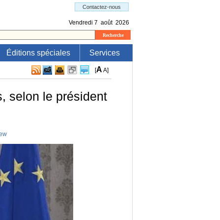
Éditions spéciales
Services
A
[
A
]
, selon le président
iew