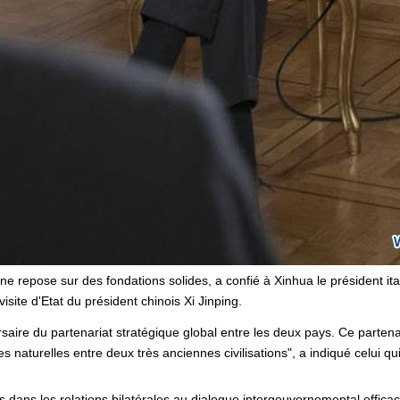
Chine repose sur des fondations solides, a confié à Xinhua le président i
visite d'Etat du président chinois Xi Jinping.
saire du partenariat stratégique global entre les deux pays. Ce partena
s naturelles entre deux très anciennes civilisations", a indiqué celui qui
ives dans les relations bilatérales au dialogue intergouvernemental effic