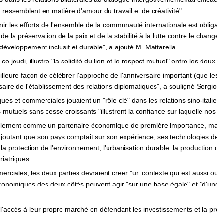
 ressemblent en matière d'amour du travail et de créativité".
ir les efforts de l'ensemble de la communauté internationale est obliga
e la préservation de la paix et de la stabilité à la lutte contre le cha
éveloppement inclusif et durable", a ajouté M. Mattarella.
 jeudi, illustre "la solidité du lien et le respect mutuel" entre les deux p
illeure façon de célébrer l'approche de l'anniversaire important (que l
ire de l'établissement des relations diplomatiques", a souligné Sergio 
ques et commerciales jouaient un "rôle clé" dans les relations sino-ita
mutuels sans cesse croissants "illustrent la confiance sur laquelle nos 
 seulement comme un partenaire économique de première importance, m
 ajoutant que son pays comptait sur son expérience, ses technologies de
 la protection de l'environnement, l'urbanisation durable, la production 
riatriques.
rciales, les deux parties devraient créer "un contexte qui est aussi ou
conomiques des deux côtés peuvent agir "sur une base égale" et "d'un
l'accès à leur propre marché en défendant les investissements et la prop