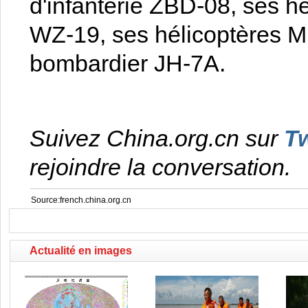
d'infanterie ZBD-08, ses h
WZ-19, ses hélicoptères M
bombardier JH-7A.
Suivez China.org.cn sur
Tw
rejoindre la conversation.
Source:french.china.org.cn