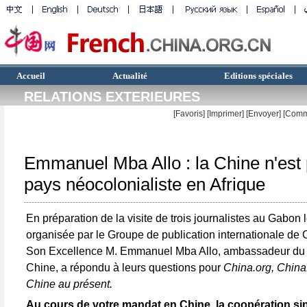
Accueil
Actualité
Editions spéciales
RELATIONS EXTERIEURES
[Favoris]
[
Imprimer
]
[Envoyer]
[Comm
Emmanuel Mba Allo : la Chine n'est
pays néocolonialiste en Afrique
En préparation de la visite de trois journalistes au Gabon 
organisée par le Groupe de publication internationale de 
Son Excellence M. Emmanuel Mba Allo, ambassadeur du
Chine, a répondu à leurs questions pour
China.org, Chinaf
Chine au présent.
Au cours de votre mandat en Chine, la coopération sin