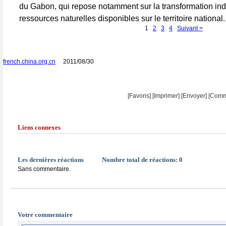
du Gabon, qui repose notamment sur la transformation indu
ressources naturelles disponibles sur le territoire national.
1
2
3
4
Suivant >
french.china.org.cn
2011/08/30
[Favoris]
[
Imprimer
]
[Envoyer]
[Comm
Liens connexes
Les dernières réactions
Nombre total de réactions:
0
Sans commentaire.
Votre commentaire