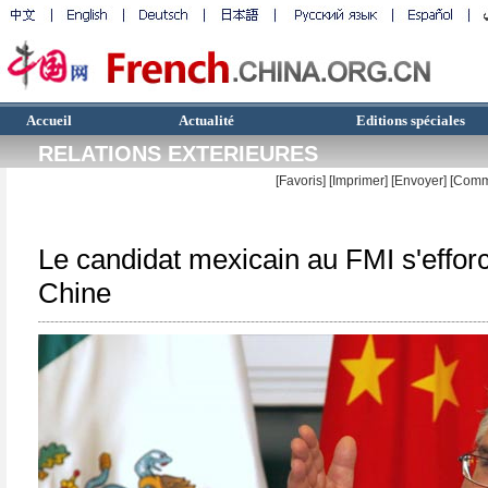
Accueil
Actualité
Editions spéciales
RELATIONS EXTERIEURES
[Favoris]
[
Imprimer
]
[Envoyer]
[Comm
Le candidat mexicain au FMI s'efforc
Chine