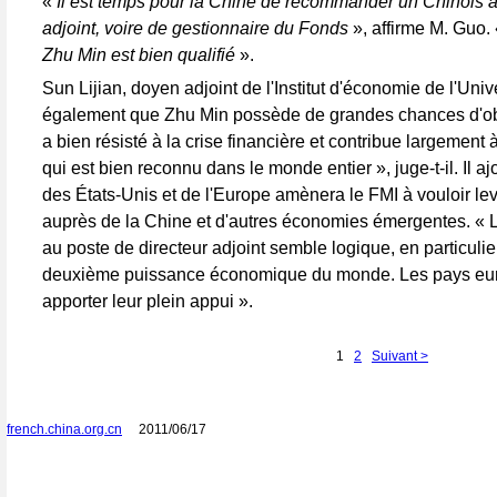
«
Il est temps pour la Chine de recommander un Chinois a
adjoint, voire de gestionnaire du Fonds
», affirme M. Guo.
Zhu Min est bien qualifié
».
Sun Lijian, doyen adjoint de l'Institut d'économie de l'Uni
également que Zhu Min possède de grandes chances d'obt
a bien résisté à la crise financière et contribue largement
qui est bien reconnu dans le monde entier », juge-t-il. Il aj
des États-Unis et de l'Europe amènera le FMI à vouloir l
auprès de la Chine et d'autres économies émergentes. « 
au poste de directeur adjoint semble logique, en particulie
deuxième puissance économique du monde. Les pays eur
apporter leur plein appui ».
1
2
Suivant >
french.china.org.cn
2011/06/17