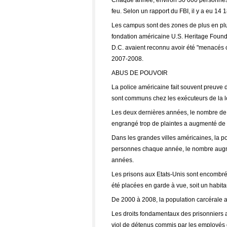
Chaque année, environ 30 000 personnes
feu. Selon un rapport du FBI, il y a eu 14 
Les campus sont des zones de plus en plus 
fondation américaine U.S. Heritage Foun
D.C. avaient reconnu avoir été "menacés 
2007-2008.
ABUS DE POUVOIR
La police américaine fait souvent preuve d
sont communs chez les exécuteurs de la loi
Les deux dernières années, le nombre de p
engrangé trop de plaintes a augmenté de
Dans les grandes villes américaines, la poli
personnes chaque année, le nombre augme
années.
Les prisons aux Etats-Unis sont encombré
été placées en garde à vue, soit un habita
De 2000 à 2008, la population carcérale 
Les droits fondamentaux des prisonniers 
viol de détenus commis par les employés d