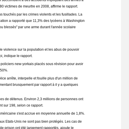
 succombent à des accidents impliquant des armes à
180 victimes de meurtre en 2008, affirme le rapport.
touchés par les crimes violents et les fusillades. La
dation a rapporté que 11,3% des lycéens à Washington
ou blessés" par une arme durant l'année scolaire
e violence sur la population et les abus de pouvoir
, indique le rapport.
oliciers new-yorkais placés sous révision pour avoir
 50%.
ce arrête, interpelle et fouille plus d'un million de
ntant brusquement par rapport à il y a quelques
es de détenus. Environ 2,3 millions de personnes ont
nt sur 198, selon ce rapport.
américaine s'est accrue en moyenne annuelle de 1,8%.
aux Etats-Unis ne sont pas bien protégés. Les cas de
e prison ont été largement rapportés, ajoute le