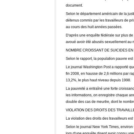
document.
Selon le département américain de la justic
détenus commis par les travailleurs de pr
au cours des huit années passées.
D'après une enquête fédérale sur plus de 
avoué avoir été abusés sexuellement au m
NOMBRE CROISSANT DE SUICIDES EN
Selon le rapport, la population pauvre est
Le journal Washington Post a rapporté que
fin 2008, en hausse de 2,6 millions par ra
13,2%, le plus haut niveau depuis 1998.
La pauvreté a entraîné une forte croissan
les informations, on enregistre chaque an
double des cas de meurtre, dont le nombre 
VIOLATION DES DROITS DES TRAVAIL
La violation des droits des travailleurs est
Selon le journal New York Times, environ 
lors d'une enquête disent avoir connu une 