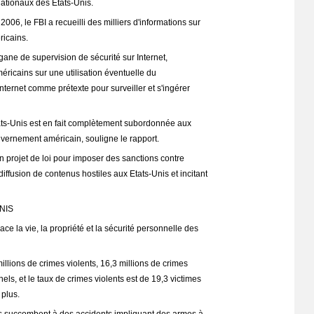
 nationaux des Etats-Unis.
2006, le FBI a recueilli des milliers d'informations sur
ricains.
gane de supervision de sécurité sur Internet,
éricains sur une utilisation éventuelle du
ternet comme prétexte pour surveiller et s'ingérer
Etats-Unis est en fait complètement subordonnée aux
uvernement américain, souligne le rapport.
 projet de loi pour imposer des sanctions contre
diffusion de contenus hostiles aux Etats-Unis et incitant
NIS
e la vie, la propriété et la sécurité personnelle des
llions de crimes violents, 16,3 millions de crimes
els, et le taux de crimes violents est de 19,3 victimes
plus.