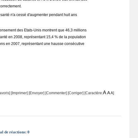
correctement.
anté n'a cessé d'augmenter pendant huit ans
censement des Etats-Unis montrent que 46,3 millions
anté en 2008, représentant 15,4 % de la population
lions en 2007, représentant une hausse consécutive
A
A
avoris]
[
Imprimer
]
[Envoyer]
[Commenter]
[
Corriger
] [Caractère:
A
]
al de réactions:
0