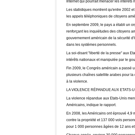
Internet qui pourrait menacer les intérêts
Les statistiques montrent qu'entre 2002 et 
les appels téléphoniques de citoyens amé
En septembre 2009, le pays a établi un or
renforçant les inquiétudes des citoyens am
gouvernement américain de la sécurité d'In
dans les systèmes personnels.
La soi-disant "liberté de la presse" aux 
intérêts nationaux et manipulée par le go
Fin 2009, le Congrès américain a passé un
plusieurs chaînes satellite arabes pour la 
à la violence.
LA VIOLENCE RÉPANDUE AUX ETATS-U
La violence répandue aux Etats-Unis menac
Américains, indique le rapport.
En 2008, les Américains ont éprouvé 4,9 mi
contre la propriété et 137 000 vols personn
pour 1 000 personnes âgées de 12 ans et 