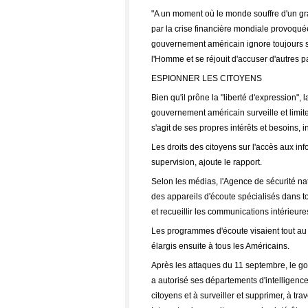
"A un moment où le monde souffre d'un gr
par la crise financière mondiale provoqué
gouvernement américain ignore toujours s
l'Homme et se réjouit d'accuser d'autres p
ESPIONNER LES CITOYENS
Bien qu'il prône la "liberté d'expression", la
gouvernement américain surveille et limite
s'agit de ses propres intérêts et besoins, i
Les droits des citoyens sur l'accès aux info
supervision, ajoute le rapport.
Selon les médias, l'Agence de sécurité n
des appareils d'écoute spécialisés dans tou
et recueillir les communications intérieure
Les programmes d'écoute visaient tout au 
élargis ensuite à tous les Américains.
Après les attaques du 11 septembre, le go
a autorisé ses départements d'intelligenc
citoyens et à surveiller et supprimer, à tr