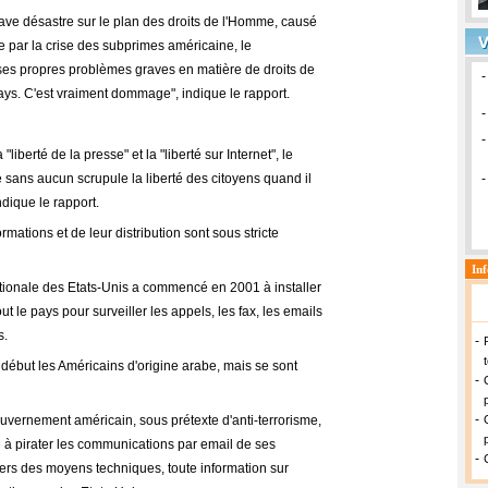
ave désastre sur le plan des droits de l'Homme, causé
e par la crise des subprimes américaine, le
es propres problèmes graves en matière de droits de
ays. C'est vraiment dommage", indique le rapport.
 "liberté de la presse" et la "liberté sur Internet", le
 sans aucun scrupule la liberté des citoyens quand il
ndique le rapport.
rmations et de leur distribution sont sous stricte
ationale des Etats-Unis a commencé en 2001 à installer
t le pays pour surveiller les appels, les fax, les emails
s.
début les Américains d'origine arabe, mais se sont
uvernement américain, sous prétexte d'anti-terrorisme,
e à pirater les communications par email de ses
avers des moyens techniques, toute information sur