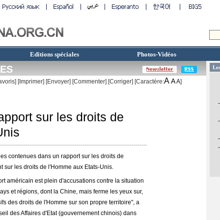
Editions spéciales
Photos-Vidéos
RES
A
A
avoris]
[
Imprimer
]
[Envoyer]
[Commenter]
[
Corriger
] [Caractère:
A
]
pport sur les droits de
Unis
nes contenues dans un rapport sur les droits de
 sur les droits de l'Homme aux Etats-Unis.
 américain est plein d'accusations contre la situation
ys et régions, dont la Chine, mais ferme les yeux sur,
s des droits de l'Homme sur son propre territoire", a
seil des Affaires d'Etat (gouvernement chinois) dans