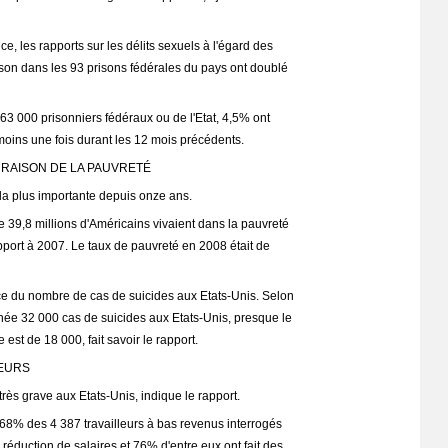
e, les rapports sur les délits sexuels à l'égard des
ison dans les 93 prisons fédérales du pays ont doublé
63 000 prisonniers fédéraux ou de l'Etat, 4,5% ont
oins une fois durant les 12 mois précédents.
 RAISON DE LA PAUVRETÉ
 la plus importante depuis onze ans.
 39,8 millions d'Américains vivaient dans la pauvreté
pport à 2007. Le taux de pauvreté en 2008 était de
ce du nombre de cas de suicides aux Etats-Unis. Selon
née 32 000 cas de suicides aux Etats-Unis, presque le
est de 18 000, fait savoir le rapport.
LEURS
 très grave aux Etats-Unis, indique le rapport.
68% des 4 387 travailleurs à bas revenus interrogés
réduction de salaires et 76% d'entre eux ont fait des