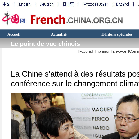
Accueil
Actualité
Editions spéciales
Le point de vue chinois
[Favoris]
[
Imprimer
]
[Envoyer]
[Comm
La Chine s'attend à des résultats posi
conférence sur le changement clim