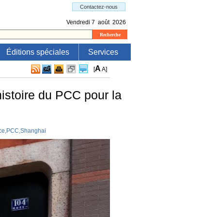
Éditions spéciales
Services
A
[
A
]
histoire du PCC pour la
ance,PCC,Shanghai