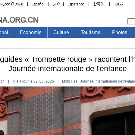
onal
Économie
Culture
Tourisme
Photos
guides « Trompette rouge » racontent l'
Journée internationale de l'enfance
g.cn | Mis à jour le 02. 06. 2026 |
Mots clés :
Journée internationale de l'enf