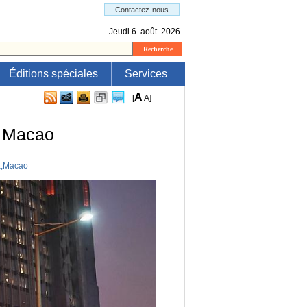
Éditions spéciales
Services
A
[
A
]
à Macao
a
,
Macao