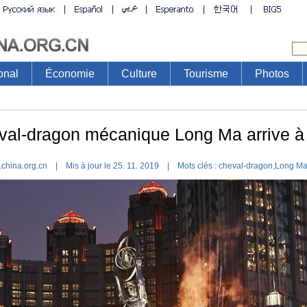
onal
Économie
Culture
Tourisme
Photos
val-dragon mécanique Long Ma arrive 
.china.org.cn | Mis à jour le 25. 11. 2019 |
Mots clés :
cheval-dragon
,
Long M