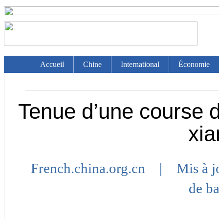
Accueil
Chine
International
Économie
Tenue d’une course 
xi
French.china.org.cn | Mis à 
de b