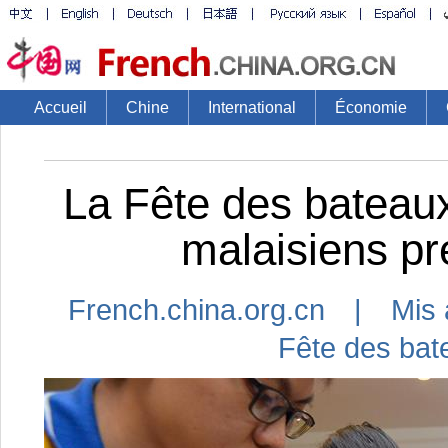
Accueil
Chine
International
Économie
La Fête des bateaux
malaisiens pr
French.china.org.cn | Mis 
Fête des bat