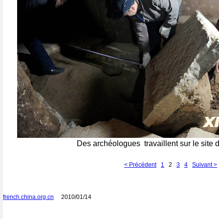
Des archéologues travaillent sur le site d
< Précédent
1
2
3
4
Suivant >
french.china.org.cn
2010/01/14