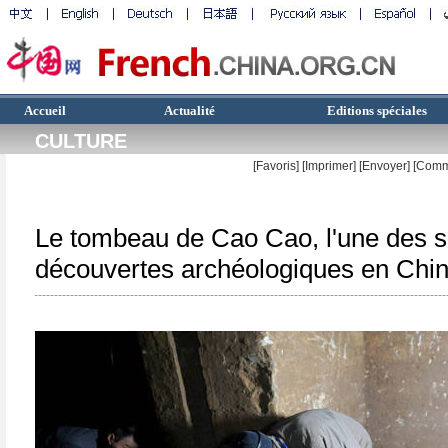
Accueil
Actualité
Editions spéciales
CULTURE
[Favoris]
[
Imprimer
]
[Envoyer]
[Comm
Le tombeau de Cao Cao, l'une des s
découvertes archéologiques en Chi