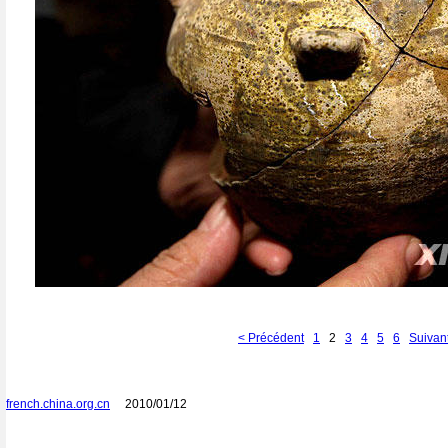
< Précédent
1
2
3
4
5
6
Suivan
french.china.org.cn
2010/01/12