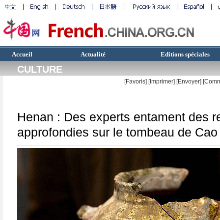
Accueil
Actualité
Editions spéciales
CULTURE
[Favoris]
[
Imprimer
]
[Envoyer]
[Comm
Henan : Des experts entament des r
approfondies sur le tombeau de Cao