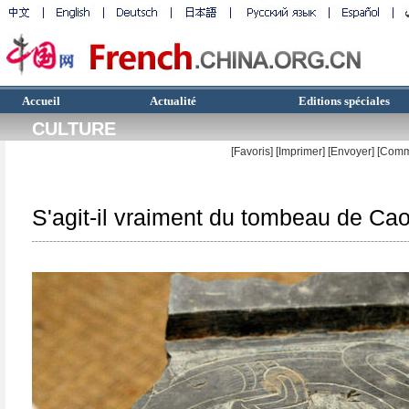
Accueil
Actualité
Editions spéciales
CULTURE
[Favoris]
[
Imprimer
]
[Envoyer]
[Comm
S'agit-il vraiment du tombeau de Ca