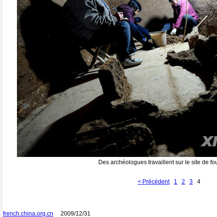
Des archéologues travaillent sur le site de fou
< Précédent
1
2
3
4
french.china.org.cn
2009/12/31