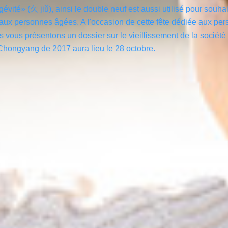
gévité» (久 jiǔ), ainsi le double neuf est aussi utilisé pour souha
 aux personnes âgées. A l'occasion de cette fête dédiée aux pe
 vous présentons un dossier sur le vieillissement de la société
Chongyang de 2017 aura lieu le 28 octobre.