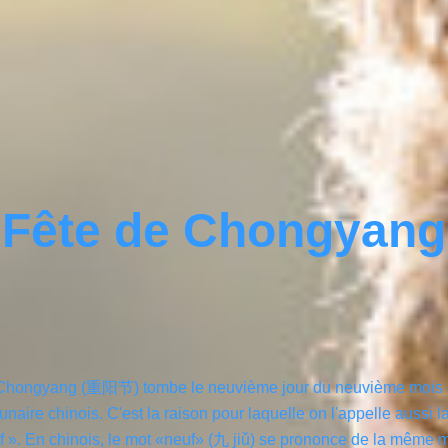
Fête de Chongyang
 Chongyang (重阳节) tombe le neuvième jour du neuvième mois
lunaire chinois. C'est la raison pour laquelle on l'appelle aussi l
f ». En chinois, le mot «neuf» (九 jiǔ) se prononce de la même 