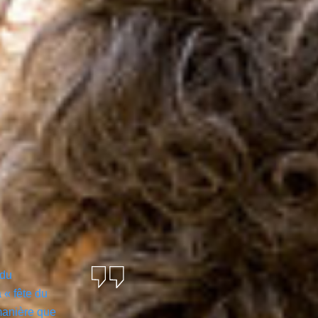
 du
a « fête du
manière que