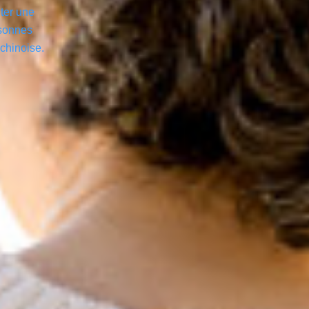
iter une
rsonnes
 chinoise.