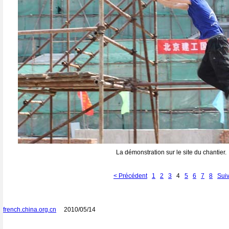
La démonstration sur le site du chantier.
< Précédent
1
2
3
4
5
6
7
8
Suiv
french.china.org.cn
2010/05/14