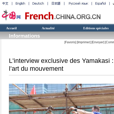
Accueil
Actualité
Editions spéciales
Informations
[Favoris]
[
Imprimer
]
[Envoyer]
[Comm
L'interview exclusive des Yamakasi : 
l'art du mouvement