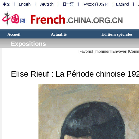
Accueil
Actualité
Editions spéciales
Expositions
[Favoris]
[
Imprimer
]
[Envoyer]
[Comm
Elise Rieuf : La Période chinoise 1