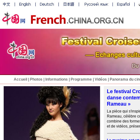
Accueil
|
Photos
|
Informations
|
Programme
|
Vidéos
|
Panorama du cin
Le festival Cr
danse contem
Rameau »
La pièce qui s'insp
Rameau, célèbre com
combine des formes
et de vidéos, prése