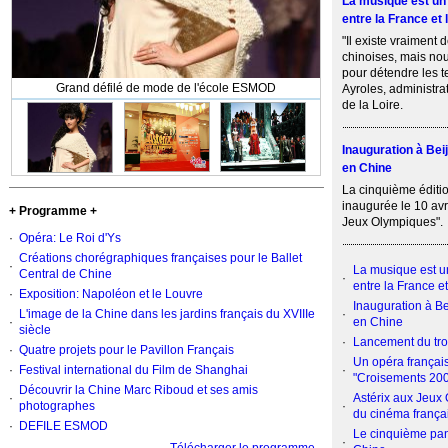
La musique est un
entre la France et 
"Il existe vraiment d
chinoises, mais nou
pour détendre les t
Grand défilé de mode de l'école ESMOD
Ayroles, administra
de la Loire.
Inauguration à Bei
en Chine
La cinquième éditi
inaugurée le 10 avri
+ Programme +
Jeux Olympiques".
·
Opéra: Le Roi d'Ys
Créations chorégraphiques françaises pour le Ballet
·
La musique est u
Central de Chine
·
entre la France e
·
Exposition: Napoléon et le Louvre
Inauguration à Be
L'image de la Chine dans les jardins français du XVIIIe
·
·
en Chine
siècle
·
Lancement du troi
·
Quatre projets pour le Pavillon Français
Un opéra français
·
Festival international du Film de Shanghai
·
"Croisements 20
Découvrir la Chine Marc Riboud et ses amis
·
Astérix aux Jeux
photographes
·
du cinéma frança
·
DEFILE ESMOD
Le cinquième pan
·