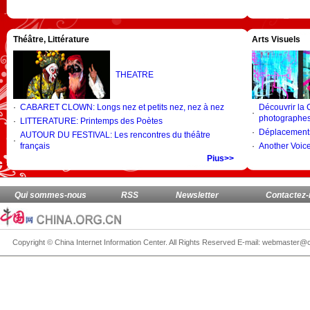
Théâtre, Littérature
Arts Visuels
THEATRE
·
CABARET CLOWN: Longs nez et petits nez, nez à nez
Découvrir la 
·
photographe
·
LITTERATURE: Printemps des Poètes
·
Déplacement
AUTOUR DU FESTIVAL: Les rencontres du théâtre
·
français
·
Another Voic
Pius>>