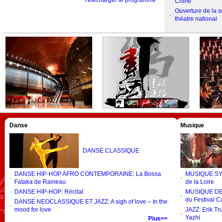
Télécharger le programme
Chine
Ouverture de la s
·
théatre national
Danse
Musique
DANSE CLASSIQUE
DANSE HIP-HOP AFRO CONTEMPORAINE: La Bossa
MUSIQUE SYM
·
·
Fataka de Rameau
de la Loire
·
DANSE HIP-HOP: Récital
MUSIQUE DE C
·
du Festival C
DANSE NEOCLASSIQUE ET JAZZ: A sigh of love – In the
·
mood for love
JAZZ: Erik Tr
·
Yazhi
Pius>>