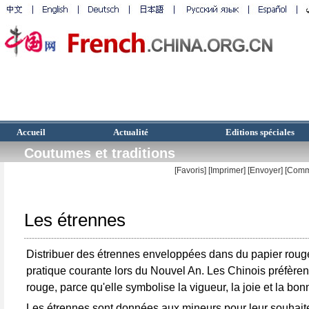
Accueil
Actualité
Editions spéciales
Coutumes et traditions
[Favoris]
[
Imprimer
]
[Envoyer]
[Comm
Les étrennes
Distribuer des étrennes enveloppées dans du papier roug
pratique courante lors du Nouvel An. Les Chinois préfèren
rouge, parce qu'elle symbolise la vigueur, la joie et la bo
Les étrennes sont données aux mineurs pour leur souhait