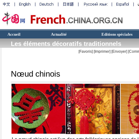
Accueil
Actualité
Editions spéciales
Les éléments décoratifs traditionnels
[Favoris]
[
Imprimer
]
[Envoyer]
[Comm
Nœud chinois