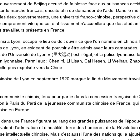
ouvernement de Beijing accusé de faiblesse face aux puissances occid
sur le marché français, ensuite afin de demander de l’aide. Dans le m
 des deux gouvernements, une université franco-chinoise, perspective dan
s comprennent vite que cet établissement n’accueillera que des étudian
s travailleurs présents en France.
nsi à Lyon, occupe le lieu où doit ouvrir ce que l’on nomme en chinois l
inois de Lyon, en exigeant de pouvoir y être admis avec leurs camarades
e l’Université de Lyon » (里大运动) est illégal, et la police lyonnaise les 
ion lyonnaise. Parmi eux : Chen Yi, Li Lisan, Cai Hesen, Li Weihan, Zh
le puis expulsée vers la Chine.
chinoise de Lyon en septembre 1920 marque la fin du Mouvement travail
 communiste chinois, tenu pour partie dans la concession française d
tion à Paris du Parti de la jeunesse communiste chinoise de France, qu
noise en Europe.
s dans une France figurant au rang des grandes puissances de l’époqu
alent d’admiration et d’hostilité. Terre des Lumières, de la Révolution
se intellectuelle chinoise. Mais c’est aussi l’une des nations qui a ajou