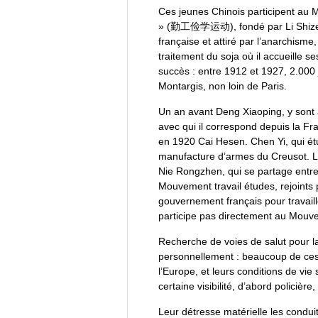
Ces jeunes Chinois participent au 
» (勤工俭学运动), fondé par Li Shizen
française et attiré par l’anarchisme
traitement du soja où il accueille s
succès : entre 1912 et 1927, 2.000
Montargis, non loin de Paris.
Un an avant Deng Xiaoping, y sont
avec qui il correspond depuis la F
en 1920 Cai Hesen. Chen Yi, qui étud
manufacture d’armes du Creusot. Li
Nie Rongzhen, qui se partage entre 
Mouvement travail études, rejoints 
gouvernement français pour travaill
participe pas directement au Mouv
Recherche de voies de salut pour la
personnellement : beaucoup de ces é
l’Europe, et leurs conditions de vie
certaine visibilité, d’abord policière
Leur détresse matérielle les conduit