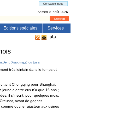
Éditions spéciales
Services
A
[
A
]
nois
,Deng Xiaoping,Zhou Enlai
ent très lointain dans le temps et
 quittent Chongqing pour Shanghai,
s jeune d’entre eux n’a que 16 ans ;
s, il s’inscrit, pour quelques mois,
u Creusot, avant de gagner
ve comme ouvrier ajusteur aux usines