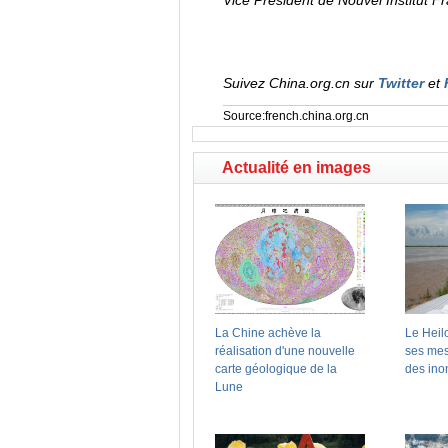
Vice Président de Nouvel Institut F
Suivez China.org.cn sur
Twitter
et
Source:french.china.org.cn