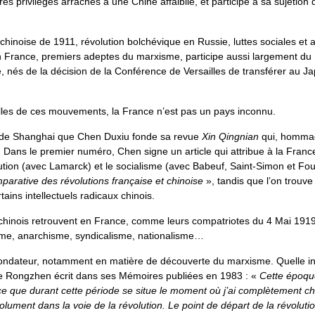
utres privilèges arrachés à une Chine affaiblie, et participe à sa sujéti
 chinoise de 1911, révolution bolchévique en Russie, luttes sociales et an
 en France, premiers adeptes du marxisme, participe aussi largement 
 nés de la décision de la Conférence de Versailles de transférer au Japo
elles de ces mouvements, la France n’est pas un pays inconnu.
e de Shanghai que Chen Duxiu fonde sa revue
Xin Qingnian
qui, hommage
 Dans le premier numéro, Chen signe un article qui attribue à la France 
ution (avec Lamarck) et le socialisme (avec Babeuf, Saint-Simon et Four
arative des révolutions française et chinoise
», tandis que l’on trou
tains intellectuels radicaux chinois.
 chinois retrouvent en France, comme leurs compatriotes du 4 Mai 191
e, anarchisme, syndicalisme, nationalisme…
 fondateur, notamment en matière de découverte du marxisme. Quelle inf
e Rongzhen écrit dans ses Mémoires publiées en 1983 : «
Cette époqu
ce que durant cette période se situe le moment où j’ai complètement c
ument dans la voie de la révolution. Le point de départ de la révolutio