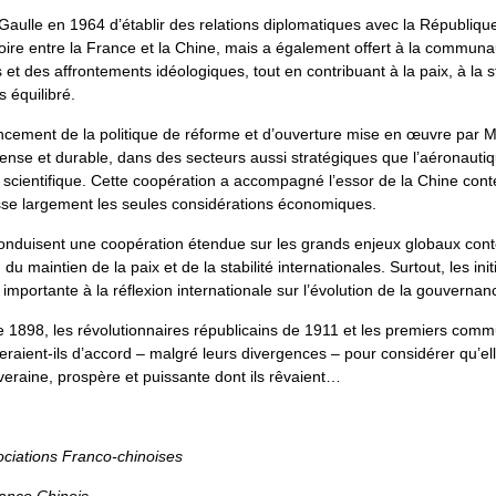
 Gaulle en 1964 d’établir des relations diplomatiques avec la Républiq
oire entre la France et la Chine, mais a également offert à la commun
 des affrontements idéologiques, tout en contribuant à la paix, à la sta
 équilibré.
ncement de la politique de réforme et d’ouverture mise en œuvre par M.
ense et durable, dans des secteurs aussi stratégiques que l’aéronautique,
e scientifique. Cette coopération a accompagné l’essor de la Chine cont
asse largement les seules considérations économiques.
conduisent une coopération étendue sur les grands enjeux globaux contem
 maintien de la paix et de la stabilité internationales. Surtout, les init
 importante à la réflexion internationale sur l’évolution de la gouverna
e 1898, les révolutionnaires républicains de 1911 et les premiers co
eraient-ils d’accord – malgré leurs divergences – pour considérer qu’e
eraine, prospère et puissante dont ils rêvaient…
ociations Franco-chinoises