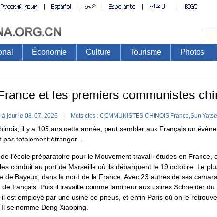
onal
Économie
Culture
Tourisme
Photos
France et les premiers communistes chi
 à jour le 08. 07. 2026 |
Mots clés :
COMMUNISTES CHINOIS,France,Sun Yatsen
inois, il y a 105 ans cette année, peut sembler aux Français un évènem
t pas totalement étranger...
 de l’école préparatoire pour le Mouvement travail- études en France,
les conduit au port de Marseille où ils débarquent le 19 octobre. Le plu
lle de Bayeux, dans le nord de la France. Avec 23 autres de ses camarade
 de français. Puis il travaille comme lamineur aux usines Schneider d
 il est employé par une usine de pneus, et enfin Paris où on le retrou
. Il se nomme Deng Xiaoping.