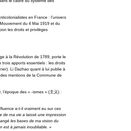
on dans le cadre du système des
ticolonialistes en France : l’univers
du Mouvement du 4 Mai 1919 et du
n les droits et privilèges
 à la Révolution de 1789, porte le
trois apports essentiels : les droits
ier). Li Dazhao quant à lui publie à
ve des mentions de la Commune de
9, l’époque des « -ismes » (主义) :
luence a-t-il vraiment eu sur ces
e de ma vie a laissé une impression
hangé les bases de ma vision du
n est à jamais inoubliable.
»