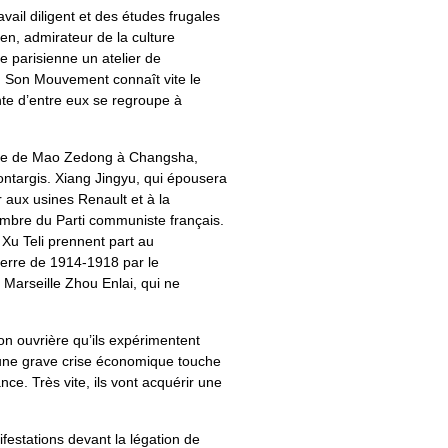
il diligent et des études frugales
n, admirateur de la culture
ue parisienne un atelier de
es. Son Mouvement connaît vite le
nte d’entre eux se regroupe à
asse de Mao Zedong à Changsha,
targis. Xiang Jingyu, qui épousera
r aux usines Renault et à la
embre du Parti communiste français.
 Xu Teli prennent part au
uerre de 1914-1918 par le
 Marseille Zhou Enlai, qui ne
on ouvrière qu’ils expérimentent
, une grave crise économique touche
nce. Très vite, ils vont acquérir une
ifestations devant la légation de