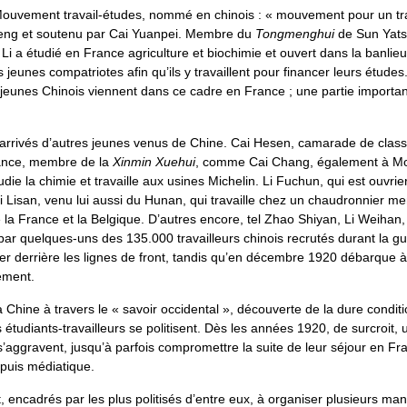
Mouvement travail-études, nommé en chinois : « mouvement pour un trava
g et soutenu par Cai Yuanpei. Membre du
Tongmenghui
de Sun Yatse
, Li a étudié en France agriculture et biochimie et ouvert dans la banlie
es jeunes compatriotes afin qu’ils y travaillent pour financer leurs étud
 jeunes Chinois viennent dans ce cadre en France ; une partie importa
 arrivés d’autres jeunes venus de Chine. Cai Hesen, camarade de cl
rance, membre de la
Xinmin Xuehui
, comme Cai Chang, également à Mon
ie la chimie et travaille aux usines Michelin. Li Fuchun, qui est ouvrie
 Lisan, venu lui aussi du Hunan, qui travaille chez un chaudronnier m
la France et la Belgique. D’autres encore, tel Zhao Shiyan, Li Weihan,
par quelques-uns des 135.000 travailleurs chinois recrutés durant la g
er derrière les lignes de front, tandis qu’en décembre 1920 débarque à
ement.
 Chine à travers le « savoir occidental », découverte de la dure conditi
tudiants-travailleurs se politisent. Dès les années 1920, de surcroit
 s’aggravent, jusqu’à parfois compromettre la suite de leur séjour en Fra
, puis médiatique.
, encadrés par les plus politisés d’entre eux, à organiser plusieurs man