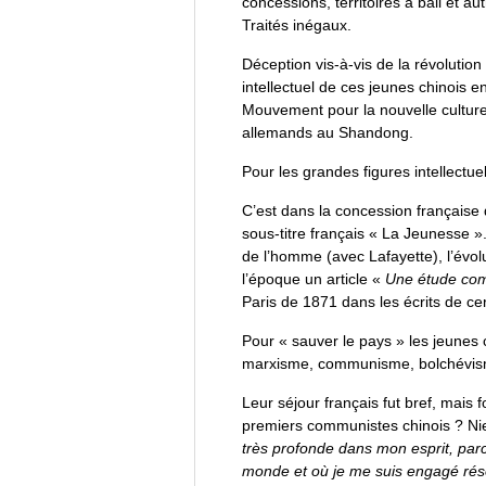
concessions, territoires à bail et a
Traités inégaux.
Déception vis-à-vis de la révolution
intellectuel de ces jeunes chinois
Mouvement pour la nouvelle culture,
allemands au Shandong.
Pour les grandes figures intellectu
C’est dans la concession français
sous-titre français « La Jeunesse ».
de l’homme (avec Lafayette), l’évol
l’époque un article «
Une étude comp
Paris de 1871 dans les écrits de cer
Pour « sauver le pays » les jeunes
marxisme, communisme, bolchévism
Leur séjour français fut bref, mais
premiers communistes chinois ? Ni
très profonde dans mon esprit, par
monde et où je me suis engagé résol