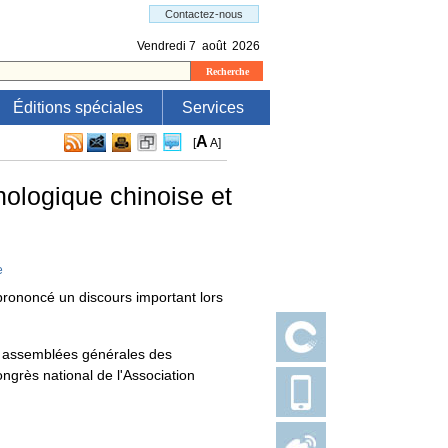
Éditions spéciales
Services
A
[
A
]
hnologique chinoise et
e
 prononcé un discours important lors
es assemblées générales des
ngrès national de l'Association