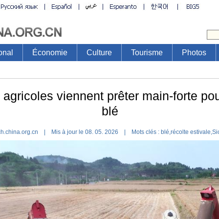
onal
Économie
Culture
Tourisme
Photos
 agricoles viennent prêter main-forte pou
blé
h.china.org.cn | Mis à jour le 08. 05. 2026 |
Mots clés :
blé,récolte estivale,S