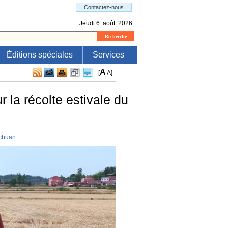
Éditions spéciales
Services
A
[
A
]
r la récolte estivale du
ichuan