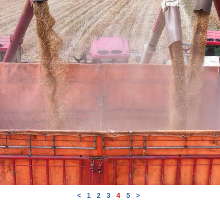
<
1
2
3
4
5
>